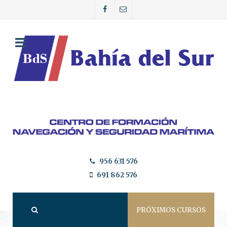
956 631 576
691 862 576
PRÓXIMOS CURSOS