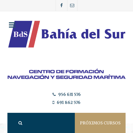
956 631 576
691 862 576
PRÓXIMOS CURSOS