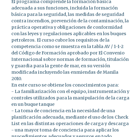
El programa comprende la formación básica
adecuada a sus funciones, incluida la formación
básica para la seguridad, las medidas de seguridad
contra incendios, prevención de la contaminación, la
práctica operativa y obligaciones de conformidad
con las leyes y regulaciones aplicables en los buques
petroleros. El curso cubre los requisitos de la
competencia como se muestra en la tabla AV / 1-1-2
del Código de Formación aprobado por El Convenio
Internacional sobre normas de formación, titulación
y guardia para la gente de mar, en su versión
modificada incluyendo las enmiendas de Manila
2010.
En este curso se obtiene los conocimientos para:
- La familiarización con el equipo, instrumentación y
controles utilizados para la manipulación de la carga
en un buque tanque
- La toma de conciencia en la necesidad de una
planificación adecuada, mediante el uso de los Check
List en las distintas operaciones de carga y descarga
- una mayor toma de conciencia para aplicar los
procedimientos adecuados y seguros en todo