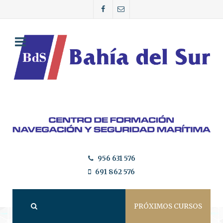
956 631 576
691 862 576
PRÓXIMOS CURSOS