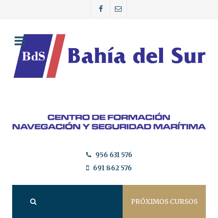
956 631 576
691 862 576
PRÓXIMOS CURSOS