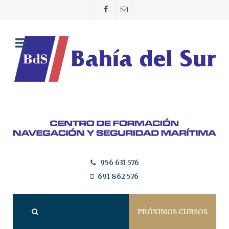
956 631 576
691 862 576
PRÓXIMOS CURSOS